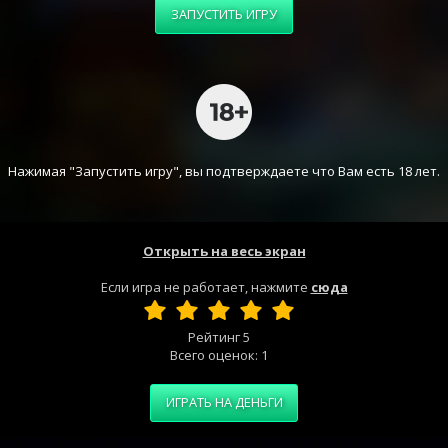
ЗАПУСТИТЬ ИГРУ
Нажимая "Запустить игру", вы подтверждаете что Вам есть 18 лет.
Открыть на весь экран
Если игра не работает, нажмите
сюда
Рейтинг
5
Всего оценок:
1
ИГРАТЬ НА ДЕНЬГИ