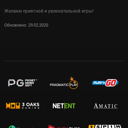
Желаем приятной и увлекательной игры!
Обновлено:
29.02.2020