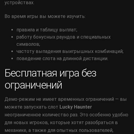
устройствах.
Во время игры вы можете изучить:
правила и таблицу выплат;
работу бонусных раундов и специальных
символов;
частоту выпадения выигрышных комбинаций;
поведение слота на длинной дистанции.
Бесплатная игра без
ограничений
Демо-режим не имеет временных ограничений — вы
можете запускать слот
Lucky Haunter
неограниченное количество раз. Это особенно удобно
для новых игроков, которые хотят разобраться в
механике, а также для опытных пользователей,