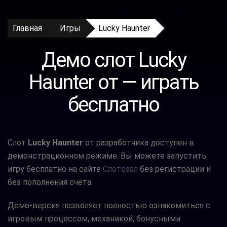
Главная
Игры
Lucky Haunter
Демо слот Lucky
Haunter от — играть
бесплатно
Слот
Lucky Haunter
от разработчика
доступен в
демонстрационном режиме. Вы можете запустить
игру бесплатно на сайте
Слотозал
без регистрации и
без пополнения счёта.
Демо-версия позволяет полностью ознакомиться с
игровым процессом, механикой, бонусными