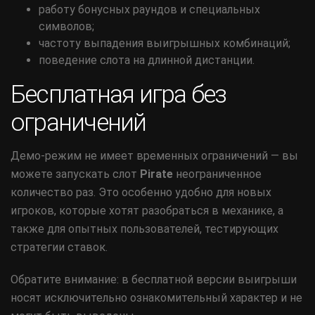
работу бонусных раундов и специальных
символов;
частоту выпадения выигрышных комбинаций;
поведение слота на длинной дистанции.
Бесплатная игра без
ограничений
Демо-режим не имеет временных ограничений — вы
можете запускать слот
Pirate
неограниченное
количество раз. Это особенно удобно для новых
игроков, которые хотят разобраться в механике, а
также для опытных пользователей, тестирующих
стратегии ставок.
Обратите внимание: в бесплатной версии выигрыши
носят исключительно ознакомительный характер и не