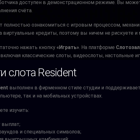
ботчика
доступен в демонстрационном режиме. Вы можете
лнения счёта.
т полностью ознакомиться с игровым процессом, механи
а виртуальные кредиты, поэтому вы ничем не рискуете и 
статочно нажать кнопку
«Играть»
. На платформе
Слотозал
включая классические слоты, видеослоты, настольные игр
и слота Resident
dent
выполнен в фирменном стиле студии
и поддерживает
мпьютере, так и на мобильных устройствах.
те изучить:
у выплат;
раундов и специальных символов;
ия выигрышных комбинаций;