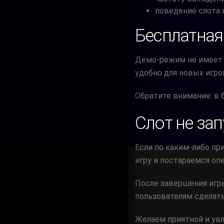
поведение слота 
Бесплатная
Демо-режим не имеет 
удобно для новых игро
Обратите внимание: в
Слот не зап
Если по каким-либо пр
игру и постараемся оп
После завершения игр
пользователям сделат
Желаем приятной и увл