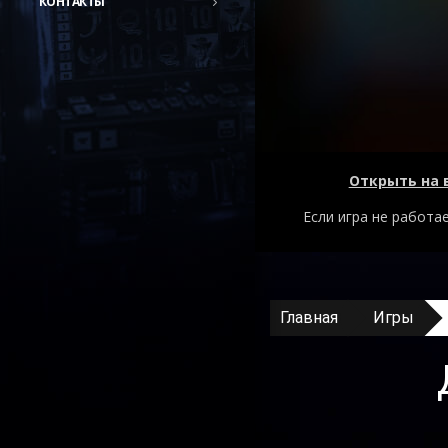
КОНТАКТЫ
Открыть на 
Если игра не работа
Главная
Игры