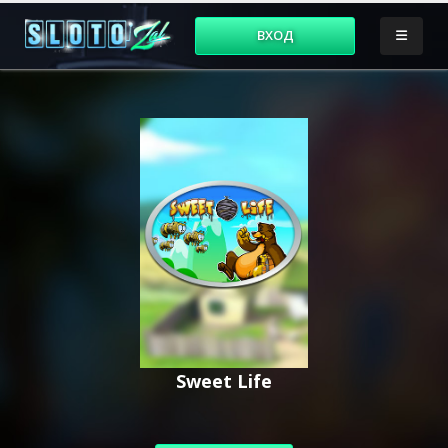
ВХОД
Sweet Life