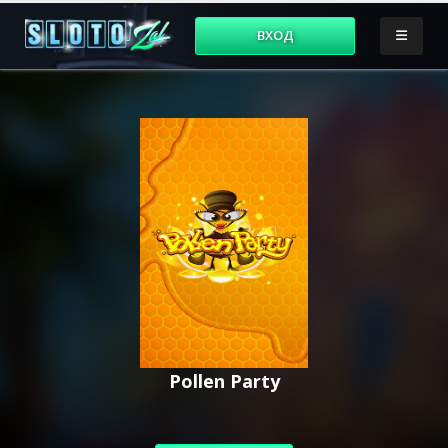
ВХОД
Pollen Party