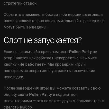
стратегии ставок.
Обратите внимание: в бесплатной версии выигрыши
носят исключительно ознакомительный характер и не
могут быть выведены.
Слот не запускается?
Если по каким-либо причинам слот
Pollen Party
не
открывается или работает некорректно, нажмите
кнопку
«Не работает»
. Мы проверим игру и
постараемся оперативно устранить технические
неполадки.
После завершения игры вы можете оставить свою
оценку слота
Pollen Party
и поделиться
впечатлениями — это поможет другим пользователям
сделать выбор.