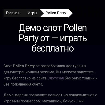
Главная
Игры
Pollen Party
Демо слот Pollen
Party от — играть
бесплатно
Слот
Pollen Party
от разработчика
доступен в
демонстрационном режиме. Вы можете запустить
игру бесплатно на сайте
Слотозал
без регистрации и
без пополнения счёта.
Демо-версия позволяет полностью ознакомиться с
игровым процессом, механикой, бонусными