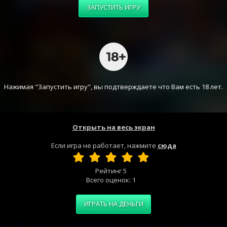
ЗАПУСТИТЬ ИГРУ
Нажимая "Запустить игру", вы подтверждаете что Вам есть 18 лет.
Открыть на весь экран
Если игра не работает, нажмите
сюда
Рейтинг
5
Всего оценок:
1
ИГРАТЬ НА ДЕНЬГИ