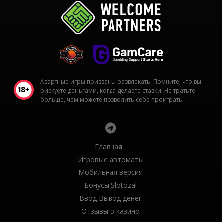
Азартные игры призваны развлекать. Помните, что вы
рискуете деньгами, когда делаете ставки. Не тратьте
больше, чем можете позволить себе проиграть.
Главная
Игровые автоматы
Мобильная версия
Бонусы Slotozal
Ввод Вывод денег
Отзывы о казино