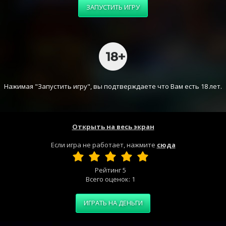
ЗАПУСТИТЬ ИГРУ
Нажимая "Запустить игру", вы подтверждаете что Вам есть 18 лет.
Открыть на весь экран
Если игра не работает, нажмите
сюда
Рейтинг
5
Всего оценок:
1
ИГРАТЬ НА ДЕНЬГИ