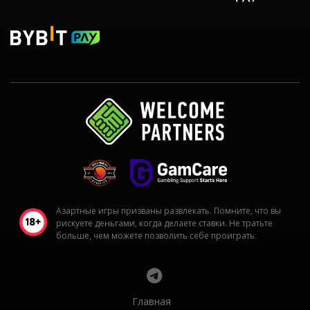
Азартные игры призваны развлекать. Помните, что вы
рискуете деньгами, когда делаете ставки. Не тратьте
больше, чем можете позволить себе проиграть.
Главная