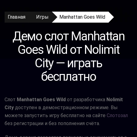
Главная
Игры
Manhattan Goes Wild
Демо слот Manhattan
Goes Wild от Nolimit
City — играть
бесплатно
Слот
Manhattan Goes Wild
от разработчика
Nolimit
City
доступен в демонстрационном режиме. Вы
можете запустить игру бесплатно на сайте
Слотозал
без регистрации и без пополнения счёта.