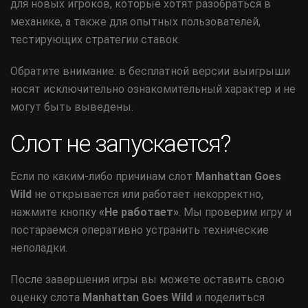
для новых игроков, которые хотят разобраться в
механике, а также для опытных пользователей,
тестирующих стратегии ставок.
Обратите внимание: в бесплатной версии выигрыши
носят исключительно ознакомительный характер и не
могут быть выведены.
Слот не запускается?
Если по каким-либо причинам слот
Manhattan Goes
Wild
не открывается или работает некорректно,
нажмите кнопку
«Не работает»
. Мы проверим игру и
постараемся оперативно устранить технические
неполадки.
После завершения игры вы можете оставить свою
оценку слота
Manhattan Goes Wild
и поделиться