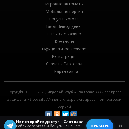
Игровые автоматы
Мобильная версия
Бонусы Slotozal
Ввод Вывод денег
Отзывы о казино
Контакты
Официальное зеркало
Регистрация
Скачать Слотозал
Карта сайта
Copyright 2010 — 2026,
Игровой клуб «Слотозал 777»
все права
защищены. «Slotozal 777» является зарегистрированной торговой
маркой.
Не потеряйте доступ к Слотозал
© 2026 All rights reserved.
✕
Открыть
Рабочие зеркала и бонусы - в нашем