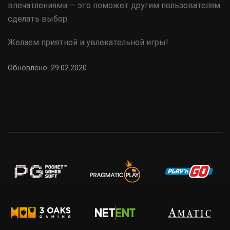
впечатлениями — это поможет другим пользователям
сделать выбор.
Желаем приятной и увлекательной игры!
Обновлено:
29.02.2020