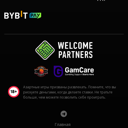
Азартные игры призваны развлекать. Помните, что вы
рискуете деньгами, когда делаете ставки. Не тратьте
больше, чем можете позволить себе проиграть.
Главная