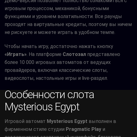
Демо-версия позволяет полностью ознакомиться с
игровым процессом, механикой, бонусными
функциями и уровнем волатильности. Все раунды
проходят на виртуальные кредиты, поэтому вы ничем
не рискуете и можете играть в удобном темпе.
Чтобы начать игру, достаточно нажать кнопку
«Играть»
. На платформе
Слотозал
представлено
более 10 000 игровых автоматов от ведущих
провайдеров, включая классические слоты,
видеослоты, настольные игры и live-раздел.
Особенности слота
Mysterious Egypt
Игровой автомат
Mysterious Egypt
выполнен в
фирменном стиле студии
Pragmatic Play
и