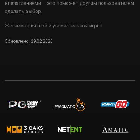
впечатлениями — это поможет другим пользователям
сделать выбор.
Желаем приятной и увлекательной игры!
Обновлено:
29.02.2020