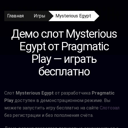
Главная
Игры
Mysterious Egypt
Демо слот Mysterious
Egypt от Pragmatic
Play — играть
бесплатно
Слот
Mysterious Egypt
от разработчика
Pragmatic
Play
доступен в демонстрационном режиме. Вы
можете запустить игру бесплатно на сайте
Слотозал
без регистрации и без пополнения счёта.