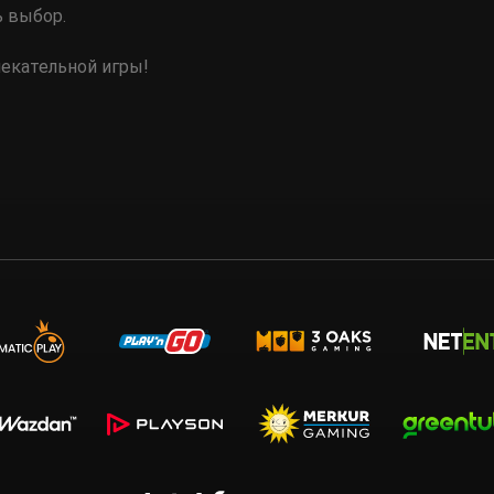
ь выбор.
екательной игры!