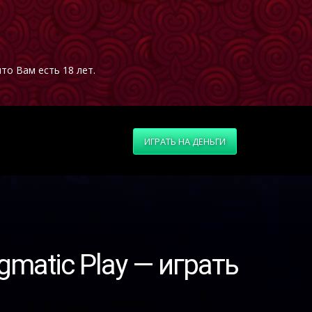
то Вам есть 18 лет.
ИГРАТЬ НА ДЕНЬГИ
gmatic Play — играть