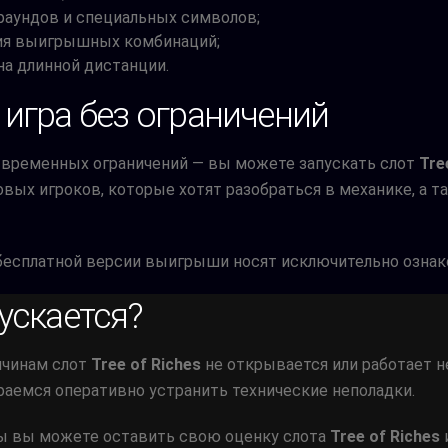
раундов и специальных символов;
ия выигрышных комбинаций;
на длинной дистанции.
 игра без ограничений
временных ограничений — вы можете запускать слот
Tre
овых игроков, которые хотят разобраться в механике, а 
 бесплатной версии выигрыши носят исключительно ознак
ускается?
ичинам слот
Tree of Riches
не открывается или работает 
раемся оперативно устранить технические неполадки.
ы вы можете оставить свою оценку слота
Tree of Riches