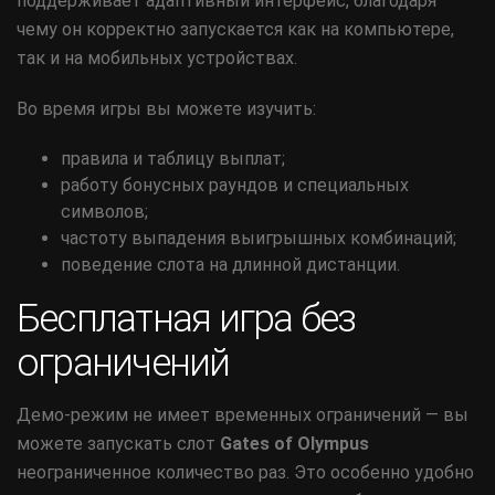
поддерживает адаптивный интерфейс, благодаря
чему он корректно запускается как на компьютере,
так и на мобильных устройствах.
Во время игры вы можете изучить:
правила и таблицу выплат;
работу бонусных раундов и специальных
символов;
частоту выпадения выигрышных комбинаций;
поведение слота на длинной дистанции.
Бесплатная игра без
ограничений
Демо-режим не имеет временных ограничений — вы
можете запускать слот
Gates of Olympus
неограниченное количество раз. Это особенно удобно