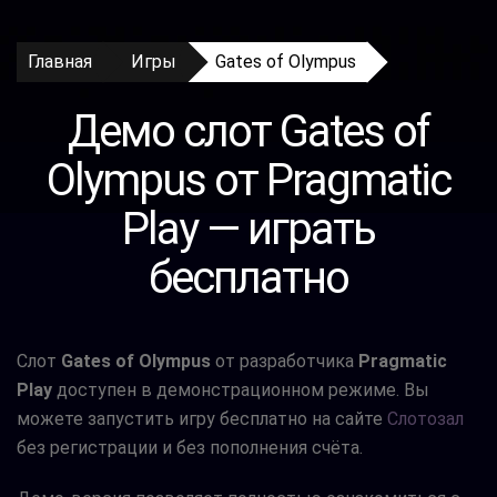
Главная
Игры
Gates of Olympus
Демо слот Gates of
Olympus от Pragmatic
Play — играть
бесплатно
Слот
Gates of Olympus
от разработчика
Pragmatic
Play
доступен в демонстрационном режиме. Вы
можете запустить игру бесплатно на сайте
Слотозал
без регистрации и без пополнения счёта.