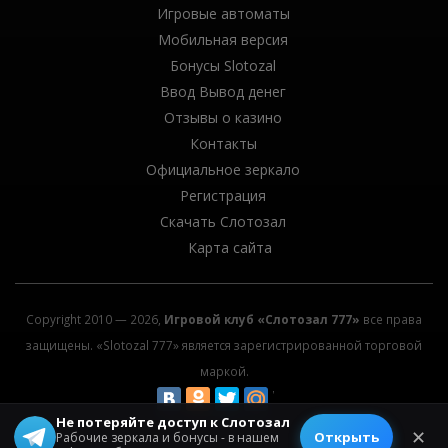
Игровые автоматы
Мобильная версия
Бонусы Slotozal
Ввод Вывод денег
Отзывы о казино
Контакты
Официальное зеркало
Регистрация
Скачать Слотозал
Карта сайта
Copyright 2010 — 2026,
Игровой клуб «Слотозал 777»
все права
защищены. «Slotozal 777» является зарегистрированной торговой
маркой.
Не потеряйте доступ к Слотозал
© 2026 All rights reserved.
✕
Открыть
Рабочие зеркала и бонусы - в нашем