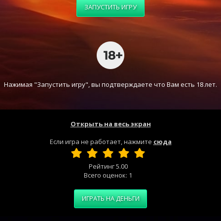
ЗАПУСТИТЬ ИГРУ
Нажимая "Запустить игру", вы подтверждаете что Вам есть 18 лет.
Открыть на весь экран
Если игра не работает, нажмите
сюда
Рейтинг
5.00
Всего оценок:
1
ИГРАТЬ НА ДЕНЬГИ