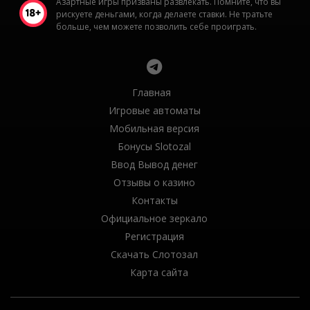
Азартные игры призваны развлекать. Помните, что вы
рискуете деньгами, когда делаете ставки. Не тратьте
больше, чем можете позволить себе проиграть.
Главная
Игровые автоматы
Мобильная версия
Бонусы Slotozal
Ввод Вывод денег
Отзывы о казино
Контакты
Официальное зеркало
Регистрация
Скачать Слотозал
Карта сайта