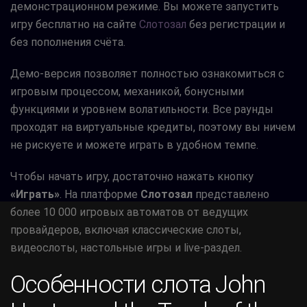
демонстрационном режиме. Вы можете запустить
игру бесплатно на сайте
Слотозал
без регистрации и
без пополнения счёта.
Демо-версия позволяет полностью ознакомиться с
игровым процессом, механикой, бонусными
функциями и уровнем волатильности. Все раунды
проходят на виртуальные кредиты, поэтому вы ничем
не рискуете и можете играть в удобном темпе.
Чтобы начать игру, достаточно нажать кнопку
«Играть»
. На платформе
Слотозал
представлено
более 10 000 игровых автоматов от ведущих
провайдеров, включая классические слоты,
видеослоты, настольные игры и live-раздел.
Особенности слота John