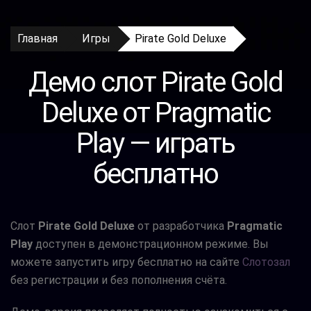
Главная
Игры
Pirate Gold Deluxe
Демо слот Pirate Gold
Deluxe от Pragmatic
Play — играть
бесплатно
Слот
Pirate Gold Deluxe
от разработчика
Pragmatic
Play
доступен в демонстрационном режиме. Вы
можете запустить игру бесплатно на сайте
Слотозал
без регистрации и без пополнения счёта.