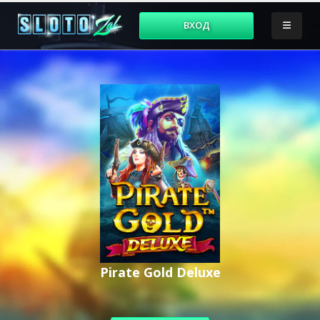
ВХОД
Pirate Gold Deluxe