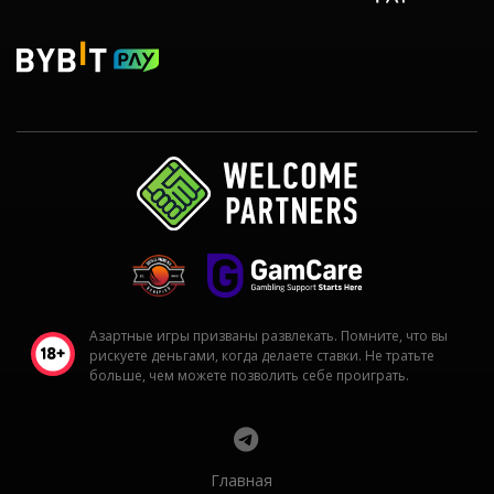
Азартные игры призваны развлекать. Помните, что вы
рискуете деньгами, когда делаете ставки. Не тратьте
больше, чем можете позволить себе проиграть.
Главная