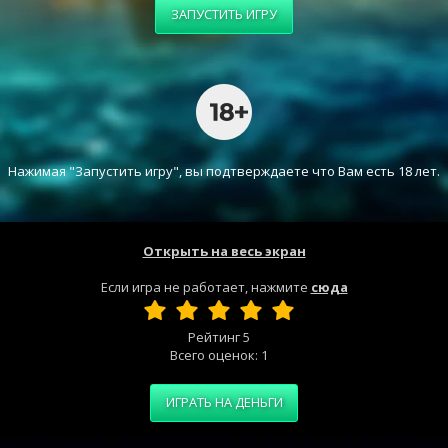
ЗАПУСТИТЬ ИГРУ
Нажимая "Запустить игру", вы подтверждаете что Вам есть 18 лет.
Открыть на весь экран
Если игра не работает, нажмите
сюда
Рейтинг
5
Всего оценок:
1
ИГРАТЬ НА ДЕНЬГИ