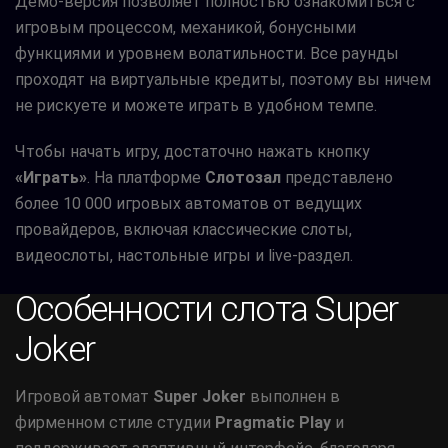
Демо-версия позволяет полностью ознакомиться с
игровым процессом, механикой, бонусными
функциями и уровнем волатильности. Все раунды
проходят на виртуальные кредиты, поэтому вы ничем
не рискуете и можете играть в удобном темпе.
Чтобы начать игру, достаточно нажать кнопку
«Играть»
. На платформе
Слотозал
представлено
более 10 000 игровых автоматов от ведущих
провайдеров, включая классические слоты,
видеослоты, настольные игры и live-раздел.
Особенности слота Super
Joker
Игровой автомат
Super Joker
выполнен в
фирменном стиле студии
Pragmatic Play
и