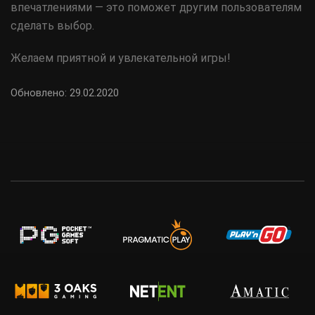
впечатлениями — это поможет другим пользователям
сделать выбор.
Желаем приятной и увлекательной игры!
Обновлено:
29.02.2020