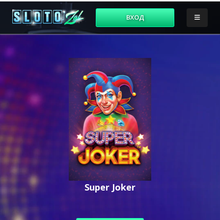
ВХОД
Super Joker