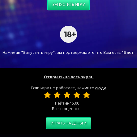
ЗАПУСТИТЬ ИГРУ
Нажимая "Запустить игру", вы подтверждаете что Вам есть 18 лет.
Открыть на весь экран
Если игра не работает, нажмите
сюда
Рейтинг
5.00
Всего оценок:
1
ИГРАТЬ НА ДЕНЬГИ