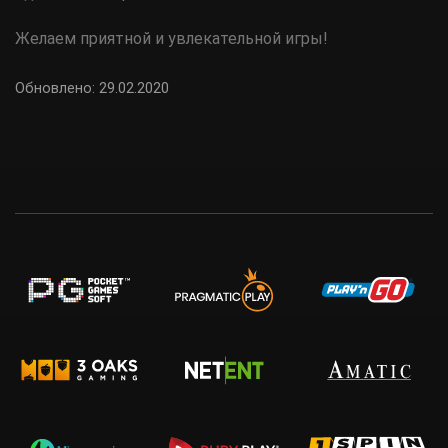
Желаем приятной и увлекательной игры!
Обновлено:
29.02.2020