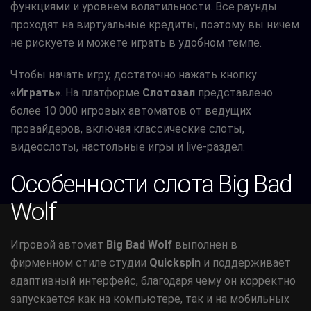
функциями и уровнем волатильности. Все раунды
проходят на виртуальные кредиты, поэтому вы ничем
не рискуете и можете играть в удобном темпе.
Чтобы начать игру, достаточно нажать кнопку
«Играть»
. На платформе
Слотозал
представлено
более 10 000 игровых автоматов от ведущих
провайдеров, включая классические слоты,
видеослоты, настольные игры и live-раздел.
Особенности слота Big Bad
Wolf
Игровой автомат
Big Bad Wolf
выполнен в
фирменном стиле студии
Quickspin
и поддерживает
адаптивный интерфейс, благодаря чему он корректно
запускается как на компьютере, так и на мобильных