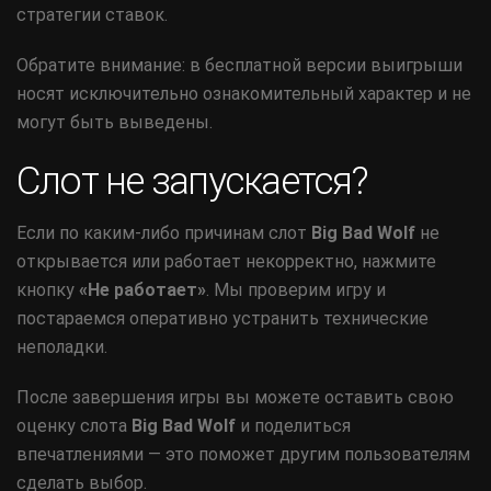
стратегии ставок.
Обратите внимание: в бесплатной версии выигрыши
носят исключительно ознакомительный характер и не
могут быть выведены.
Слот не запускается?
Если по каким-либо причинам слот
Big Bad Wolf
не
открывается или работает некорректно, нажмите
кнопку
«Не работает»
. Мы проверим игру и
постараемся оперативно устранить технические
неполадки.
После завершения игры вы можете оставить свою
оценку слота
Big Bad Wolf
и поделиться
впечатлениями — это поможет другим пользователям
сделать выбор.