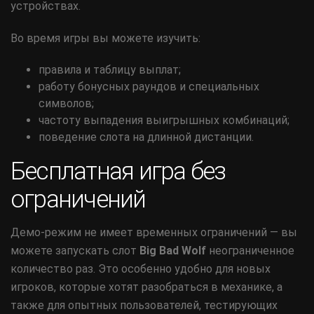
устройствах.
Во время игры вы можете изучить:
правила и таблицу выплат;
работу бонусных раундов и специальных
символов;
частоту выпадения выигрышных комбинаций;
поведение слота на длинной дистанции.
Бесплатная игра без
ограничений
Демо-режим не имеет временных ограничений — вы
можете запускать слот
Big Bad Wolf
неограниченное
количество раз. Это особенно удобно для новых
игроков, которые хотят разобраться в механике, а
также для опытных пользователей, тестирующих