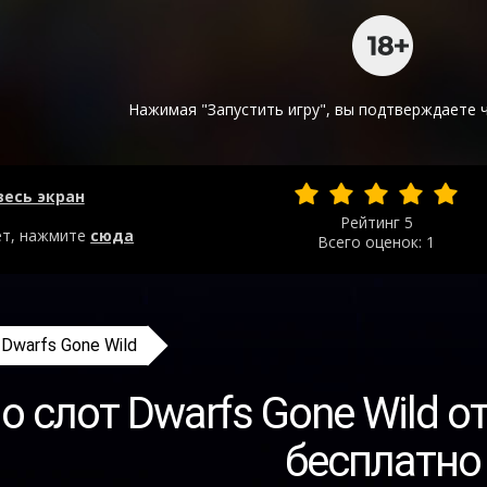
Нажимая "Запустить игру", вы подтверждаете ч
весь экран
Рейтинг
5
ет, нажмите
сюда
Всего оценок:
1
Dwarfs Gone Wild
 слот Dwarfs Gone Wild от
бесплатно