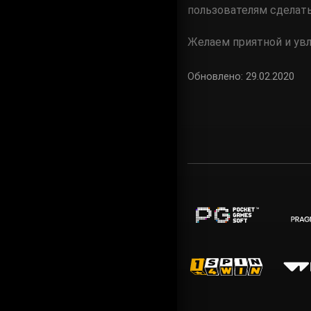
пользователям сделат
Желаем приятной и увл
Обновлено:
29.02.2020