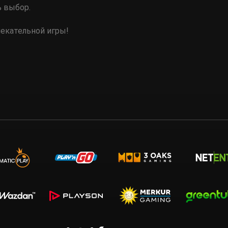
ь выбор.
екательной игры!