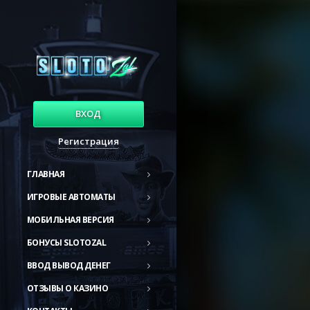
ВХОД
Регистрация
ГЛАВНАЯ
ИГРОВЫЕ АВТОМАТЫ
МОБИЛЬНАЯ ВЕРСИЯ
БОНУСЫ SLOTOZAL
ВВОД ВЫВОД ДЕНЕГ
ОТЗЫВЫ О КАЗИНО