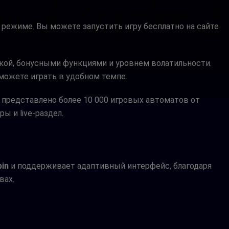
режиме. Вы можете запустить игру бесплатно на сайте
кой, бонусными функциями и уровнем волатильности.
можете играть в удобном темпе.
представлено более 10 000 игровых автоматов от
ы и live-раздел.
pin
и поддерживает адаптивный интерфейс, благодаря
вах.