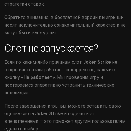
стратегии ставок.
Обратите внимание: в бесплатной версии выигрыши
носят исключительно ознакомительный характер и не
могут быть выведены.
Слот не запускается?
Если по каким-либо причинам слот
Joker Strike
не
открывается или работает некорректно, нажмите
кнопку
«Не работает»
. Мы проверим игру и
постараемся оперативно устранить технические
неполадки.
После завершения игры вы можете оставить свою
оценку слота
Joker Strike
и поделиться
впечатлениями — это поможет другим пользователям
сделать выбор.