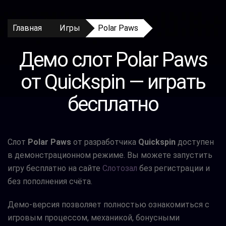
Главная
Игры
Polar Paws
Демо слот Polar Paws
от Quickspin — играть
бесплатно
Слот
Polar Paws
от разработчика
Quickspin
доступен
в демонстрационном режиме. Вы можете запустить
игру бесплатно на сайте
Слотозал
без регистрации и
без пополнения счёта.
Демо-версия позволяет полностью ознакомиться с
игровым процессом, механикой, бонусными