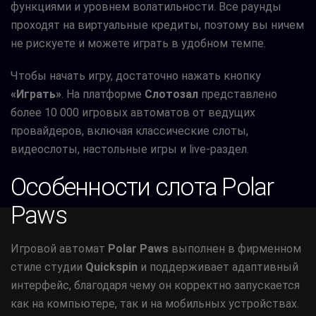
функциями и уровнем волатильности. Все раунды
проходят на виртуальные кредиты, поэтому вы ничем
не рискуете и можете играть в удобном темпе.
Чтобы начать игру, достаточно нажать кнопку
«Играть»
. На платформе
Слотозал
представлено
более 10 000 игровых автоматов от ведущих
провайдеров, включая классические слоты,
видеослоты, настольные игры и live-раздел.
Особенности слота Polar
Paws
Игровой автомат
Polar Paws
выполнен в фирменном
стиле студии
Quickspin
и поддерживает адаптивный
интерфейс, благодаря чему он корректно запускается
как на компьютере, так и на мобильных устройствах.