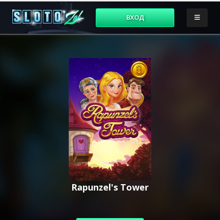
ВХОД
Rapunzel's Tower