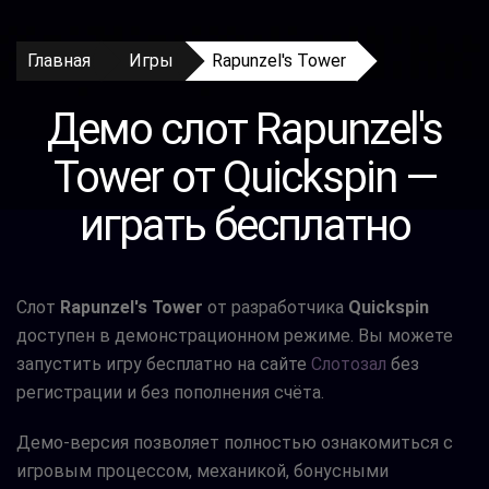
Главная
Игры
Rapunzel's Tower
Демо слот Rapunzel's
Tower от Quickspin —
играть бесплатно
Слот
Rapunzel's Tower
от разработчика
Quickspin
доступен в демонстрационном режиме. Вы можете
запустить игру бесплатно на сайте
Слотозал
без
регистрации и без пополнения счёта.
Демо-версия позволяет полностью ознакомиться с
игровым процессом, механикой, бонусными