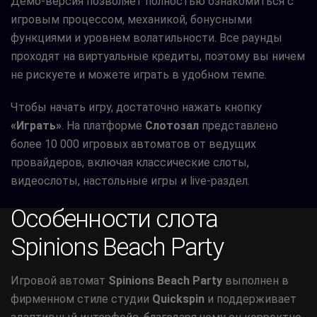
Демо-версия позволяет полностью ознакомиться с
игровым процессом, механикой, бонусными
функциями и уровнем волатильности. Все раунды
проходят на виртуальные кредиты, поэтому вы ничем
не рискуете и можете играть в удобном темпе.
Чтобы начать игру, достаточно нажать кнопку
«Играть»
. На платформе
Слотозал
представлено
более 10 000 игровых автоматов от ведущих
провайдеров, включая классические слоты,
видеослоты, настольные игры и live-раздел.
Особенности слота
Spinions Beach Party
Игровой автомат
Spinions Beach Party
выполнен в
фирменном стиле студии
Quickspin
и поддерживает