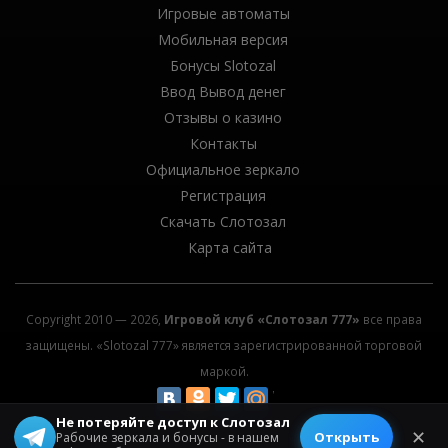
Игровые автоматы
Мобильная версия
Бонусы Slotozal
Ввод Вывод денег
Отзывы о казино
Контакты
Официальное зеркало
Регистрация
Скачать Слотозал
Карта сайта
Copyright 2010 — 2026,
Игровой клуб «Слотозал 777»
все права
защищены. «Slotozal 777» является зарегистрированной торговой
маркой.
Не потеряйте доступ к Слотозал
© 2026 All rights reserved.
✕
Открыть
Рабочие зеркала и бонусы - в нашем