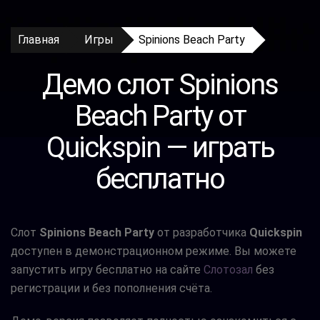
Главная
Игры
Spinions Beach Party
Демо слот Spinions
Beach Party от
Quickspin — играть
бесплатно
Слот
Spinions Beach Party
от разработчика
Quickspin
доступен в демонстрационном режиме. Вы можете
запустить игру бесплатно на сайте
Слотозал
без
регистрации и без пополнения счёта.