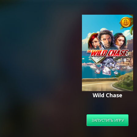
Wild Chase
ЗАПУСТИТЬ ИГРУ