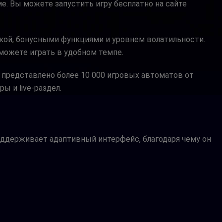
. Вы можете запустить игру бесплатно на сайте
кой, бонусными функциями и уровнем волатильности.
можете играть в удобном темпе.
представлено более 10 000 игровых автоматов от
ы и live-раздел.
оддерживает адаптивный интерфейс, благодаря чему он