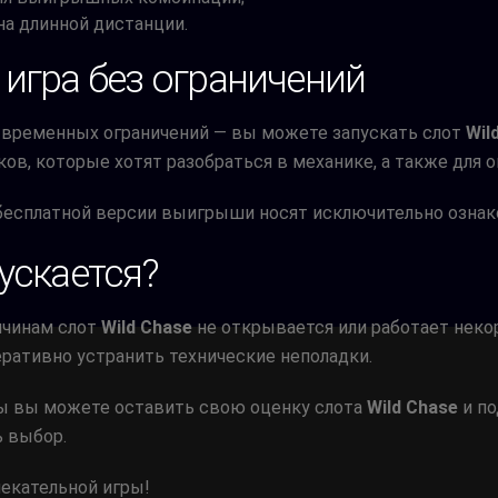
на длинной дистанции.
 игра без ограничений
временных ограничений — вы можете запускать слот
Wil
ков, которые хотят разобраться в механике, а также для
 бесплатной версии выигрыши носят исключительно ознак
ускается?
ичинам слот
Wild Chase
не открывается или работает неко
еративно устранить технические неполадки.
ы вы можете оставить свою оценку слота
Wild Chase
и по
ь выбор.
екательной игры!