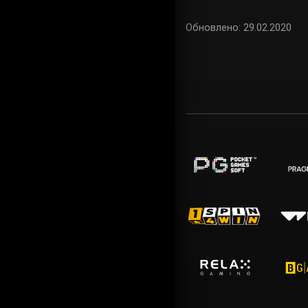
Обновлено:
29.02.2020