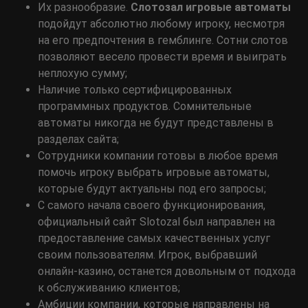
Их разнообразие.
Слотозал игровые автоматы
подойдут абсолютно любому игроку, несмотря
на его предпочтения в гемблинге. Сотни слотов
позволяют весело провести время и выиграть
неплохую сумму;
Наличие только сертифицированных
программных продуктов. Сомнительные
автоматы никогда не будут представлены в
разделах сайта;
Сотрудники компании готовы в любое время
помочь игроку выбрать игровые автоматы,
которые будут актуальны под его запросы;
С самого начала своего функционирования,
официальный сайт Slotozal был направлен на
предоставление самых качественных услуг
своим пользователям. Игрок, выбравший
онлайн-казино, останется довольным от подхода
к обслуживанию клиентов;
Амбиции компании, которые направлены на