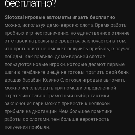
бесплатно?
Slotozal игровые автоматы играть бесплатно
можно, используя демо-версию слота. Время работы
пробных игр неограниченно, но единственное отличие
от ставок на реальные средства заключается в том,
что прогнозист не сможет получить прибыль, в случае
победы. Как правило, демо-версией слотов
пользуются новые игроки, которые делают первые
шаги в гемблинге и ещё не готовы тратить свой банк,
вращая барабан. Казино Слотозал игровые автоматы
можно использовать при помощи определенной
стратегии ставок. Грамотный выбор тактики
заключения пари может привести к неплохой
прибыли на дистанции. Чем большее практики
работы со слотами, тем больше вероятность
получения прибыли.