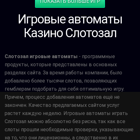
ПОКАЗАТЬ БОЛЬШЕ ИГР
Игровые автоматы
Казино Слотозал
Слотозал игровые автоматы
- программные
продукты, которые представлены в основных
разделах сайта. За время работы компании, было
добавлено более тысячи слотов, позволяющих
гемблерам подобрать для себя оптимальную игру.
Причем, процесс добавления автоматов ещё не
закончен. Качество предлагаемых сайтом услуг
растет каждую неделю. Игровые автоматы играть
Слотозал можно абсолютно без риска, так как все
слоты прошли необходимые проверки, указывающие
на то, что они лицензионны, а следственно в их