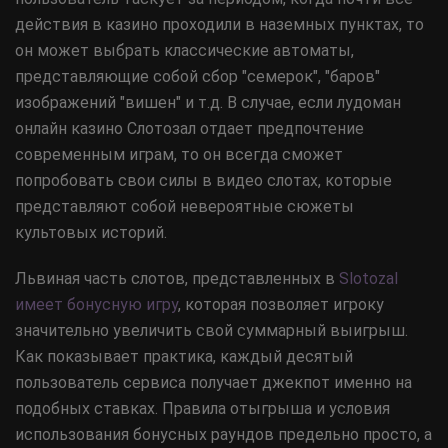
действия в казино проходили в наземных пунктах, то
он может выбрать классические автоматы,
представляющие собой сбор "семерок", "баров"
изображений "вишен" и т.д. В случае, если лудоман
онлайн казино Слотозал отдает предпочтение
современным играм, то он всегда сможет
попробовать свои силы в видео слотах, которые
представляют собой невероятные сюжеты
культовых историй.
Львиная часть слотов, представленных в
Slotozal
имеет бонусную игру
, которая позволяет игроку
значительно увеличить свой суммарный выигрыш.
Как показывает практика, каждый десятый
пользователь сервиса получает джекпот именно на
подобных ставках. Правила отыгрыша и условия
использования бонусных раундов предельно просто, а