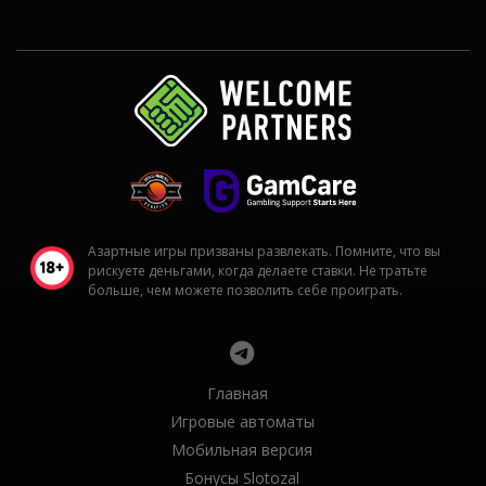
Азартные игры призваны развлекать. Помните, что вы
рискуете деньгами, когда делаете ставки. Не тратьте
больше, чем можете позволить себе проиграть.
Главная
Игровые автоматы
Мобильная версия
Бонусы Slotozal